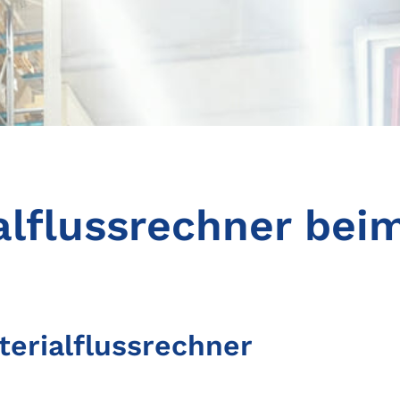
ialflussrechner bei
terialflussrechner