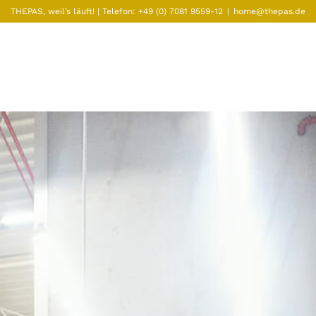
THEPAS, weil’s läuft! | Telefon:
+49 (0) 7081 9559-12
|
home@thepas.de