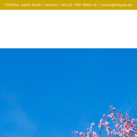
THEPAS, weil’s läuft! | Telefon:
+49 (0) 7081 9559-12
|
home@thepas.de