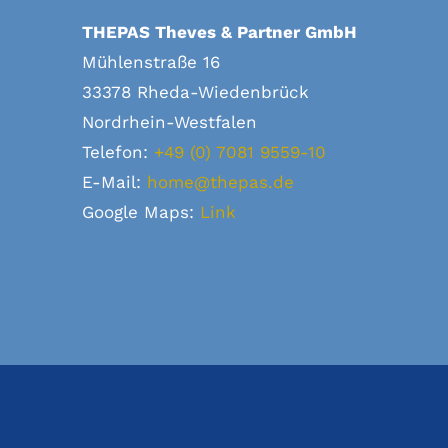
THEPAS Theves & Partner GmbH
Mühlenstraße 16
33378 Rheda-Wiedenbrück
Nordrhein-Westfalen
Telefon:
+49 (0) 7081 9559-10
E-Mail:
home@thepas.de
Google Maps:
Link