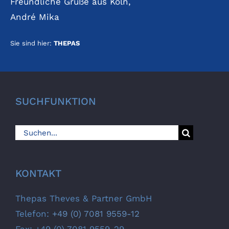
Freundliche Grüße aus Köln,
André Mika
Sie sind hier:
THEPAS
SUCHFUNKTION
Suche
nach:
KONTAKT
Thepas Theves & Partner GmbH
Telefon:
+49 (0) 7081 9559-12