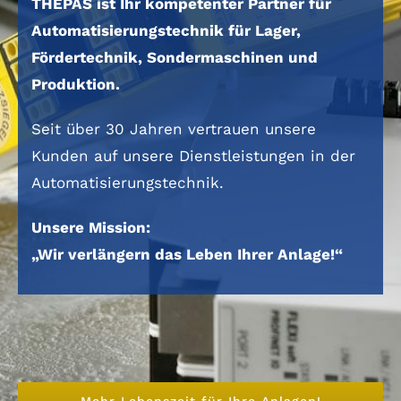
THEPAS ist Ihr kompetenter Partner für
Automatisierungs­technik für Lager,
Fördertechnik, Sondermaschinen und
Produktion.
Seit über 30 Jahren vertrauen unsere
Kunden auf unsere Dienstleistungen in der
Automatisierungstechnik.
Unsere Mission:
„Wir verlängern das Leben Ihrer Anlage!“
Mehr Lebenszeit für Ihre Anlagen!