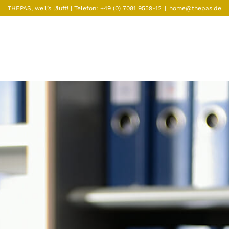
THEPAS, weil’s läuft! | Telefon:
+49 (0) 7081 9559-12
|
home@thepas.de