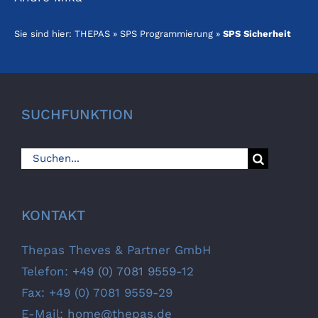
Sie sind hier:
THEPAS
»
SPS Programmierung
»
SPS Sicherheit
SUCHFUNKTION
Suche
nach:
KONTAKT
Thepas Theves & Partner GmbH
Telefon:
+49 (0) 7081 9559-12
Fax: +49 (0) 7081 9559-29
E-Mail:
home@thepas.de