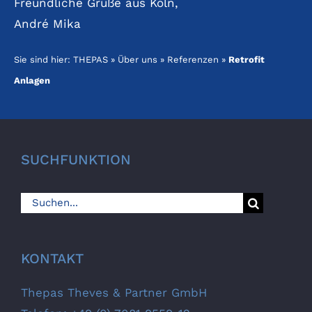
Freundliche Grüße aus Köln,
André Mika
Sie sind hier:
THEPAS
»
Über uns
»
Referenzen
»
Retrofit
Anlagen
SUCHFUNKTION
Suche
nach:
KONTAKT
Thepas Theves & Partner GmbH