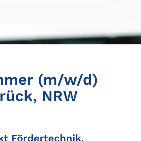
hmer (m/w/d)
brück, NRW
t Fördertechnik,