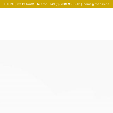
THEPAS, weil’s läuft! | Telefon:
+49 (0) 7081 9559-12
|
home@thepas.de