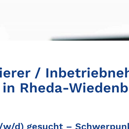
erer / Inbetriebne
t in Rheda-Wieden
/w/d) gesucht – Schwerpunk