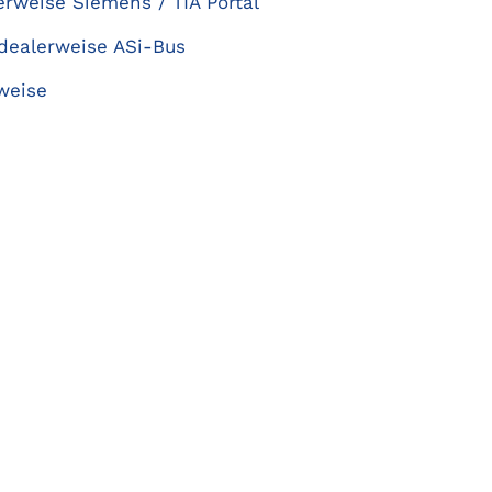
rweise Siemens / TIA Portal
idealerweise ASi-Bus
sweise