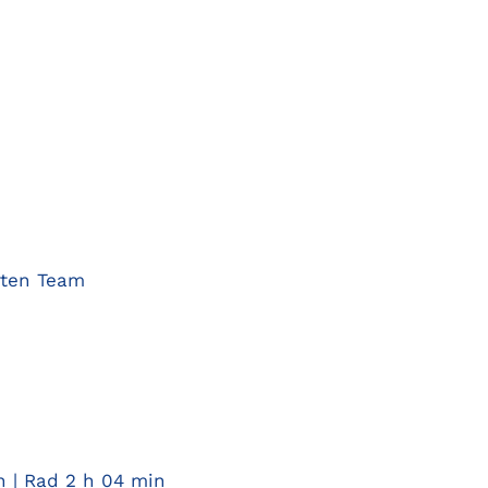
rten Team
n | Rad 2 h 04 min